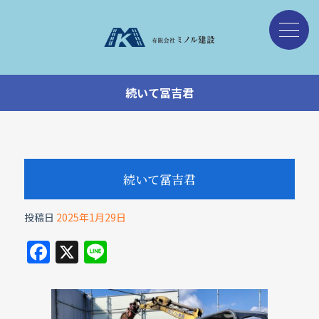
続いて冨吉君
続いて冨吉君
投稿日
2025年1月29日
F
X
Li
a
n
c
e