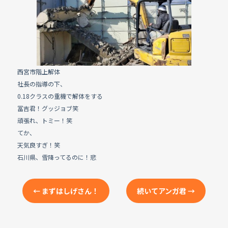
e
b
o
o
k
西宮市階上解体
社長の指導の下、
0.18クラスの重機で解体をする
冨吉君！グッジョブ笑
頑張れ、トミー！笑
てか、
天気良すぎ！笑
石川県、雪降ってるのに！悲
←
まずはしげさん！
続いてアンガ君
→