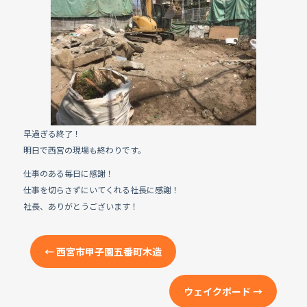
e
b
o
o
k
早過ぎる終了！
明日で西宮の現場も終わりです。
仕事のある毎日に感謝！
仕事を切らさずにいてくれる社長に感謝！
社長、ありがとうございます！
←
西宮市甲子園五番町木造
ウェイクボード
→