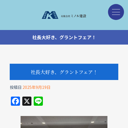
社長大好き、グラントフェア！
社長大好き、グラントフェア！
投稿日
2025年9月19日
F
X
Li
a
n
c
e