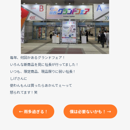
e
b
o
o
k
毎年、何回かあるグランドフェア！
いろんな新商品を見に社長が行ってました！
いつも、限定商品、現品限りに弱い社長！
しげさんに
使わんもんは買ったらあかんでぇ〜って
怒られてます！笑
←
雨多過ぎる！
僕は必要ないかも！
→