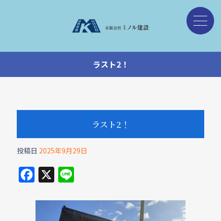
ラスト2！
ラスト2！
投稿日
2025年9月29日
F
X
Li
a
n
c
e