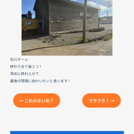
e
b
o
o
k
石川チーム
終わりまで後２つ！
早めに終わらせて
最後の現場に向かいたいと思います！
←
これ小さいの？
フラフラ！
→