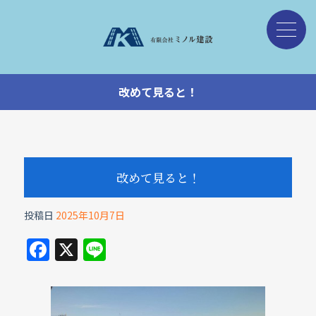
改めて見ると！
改めて見ると！
投稿日
2025年10月7日
F
X
Li
a
n
c
e