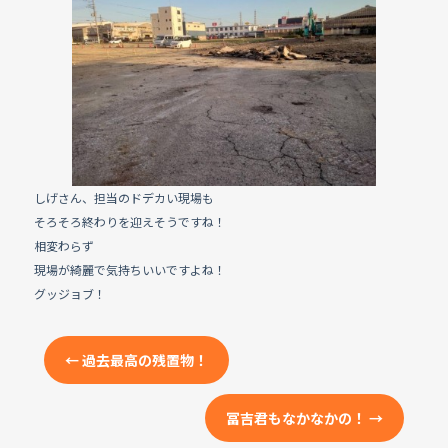
e
b
o
o
k
しげさん、担当のドデカい現場も
そろそろ終わりを迎えそうですね！
相変わらず
現場が綺麗で気持ちいいですよね！
グッジョブ！
←
過去最高の残置物！
冨吉君もなかなかの！
→