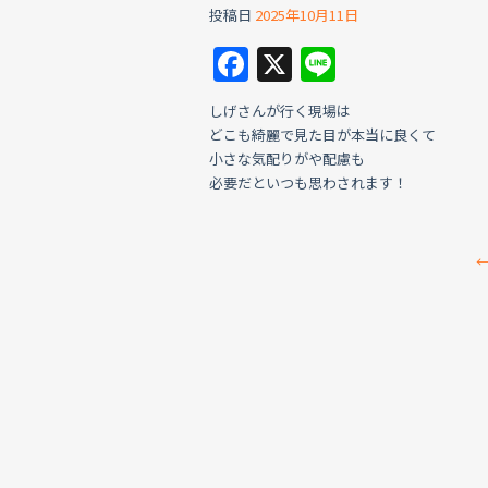
投稿日
2025年10月11日
F
X
Li
a
n
しげさんが行く現場は
c
e
どこも綺麗で見た目が本当に良くて
e
小さな気配りがや配慮も
必要だといつも思わされます！
b
o
o
k