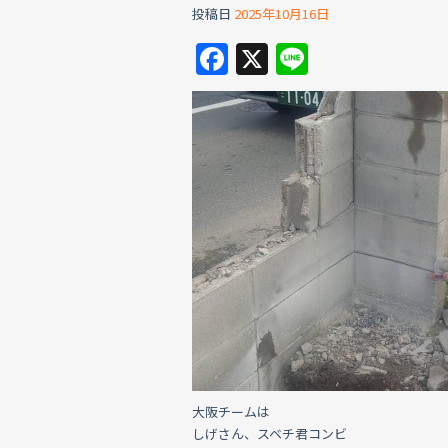
投稿日
2025年10月16日
F
X
Li
a
n
c
e
e
b
o
o
k
大阪チームは
しげさん、スベチ君コンビ