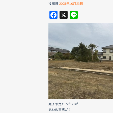
投稿日
2025年10月23日
F
X
Li
a
n
c
e
e
b
o
o
k
完了予定だったのが
思わぬ事態が！