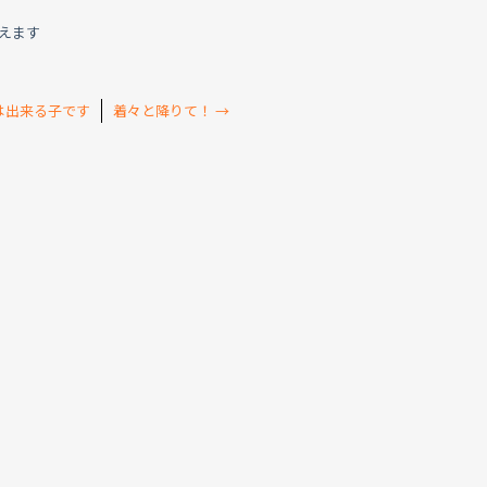
えます
は出来る子です
着々と降りて！
→