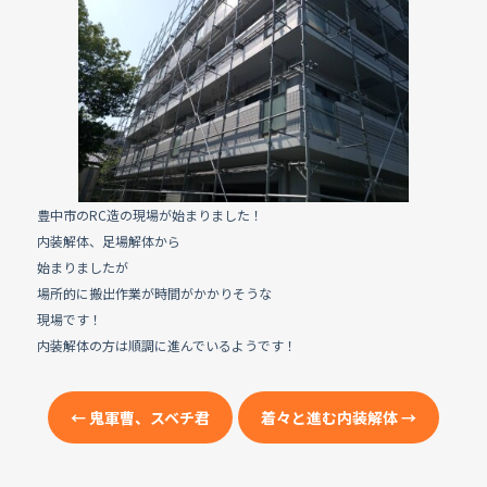
e
b
o
o
k
豊中市のRC造の現場が始まりました！
内装解体、足場解体から
始まりましたが
場所的に搬出作業が時間がかかりそうな
現場です！
内装解体の方は順調に進んでいるようです！
←
鬼軍曹、スベチ君
着々と進む内装解体
→