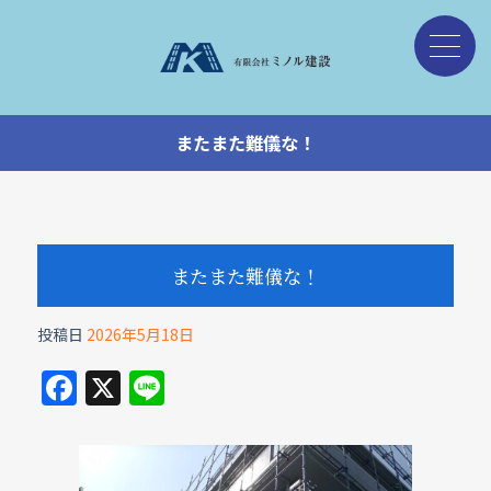
またまた難儀な！
またまた難儀な！
投稿日
2026年5月18日
F
X
Li
a
n
c
e