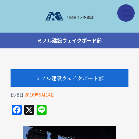
ミノル建設ウェイクボード部
ミノル建設ウェイクボード部
投稿日
2016年5月14日
F
X
Li
a
n
c
e