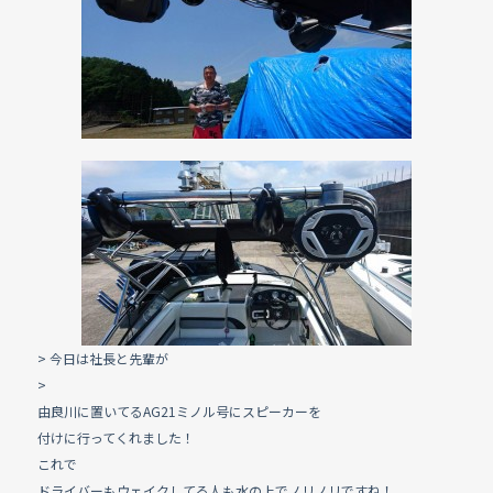
e
b
o
o
k
> 今日は社長と先輩が
>
由良川に置いてるAG21ミノル号にスピーカーを
付けに行ってくれました！
これで
ドライバーもウェイクしてる人も水の上でノリノリですね！