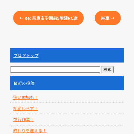
←
Re: 奈良市学園前5階建RC造
納車
→
ブログトップ
最近の投稿
狭い現場も！
相変わらず！
並行作業！
終わりを迎える！