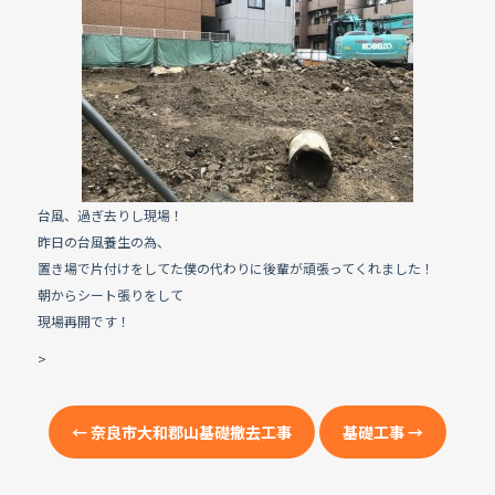
e
b
o
o
k
台風、過ぎ去りし現場！
昨日の台風養生の為、
置き場で片付けをしてた僕の代わりに後輩が頑張ってくれました！
朝からシート張りをして
現場再開です！
>
←
奈良市大和郡山基礎撤去工事
基礎工事
→