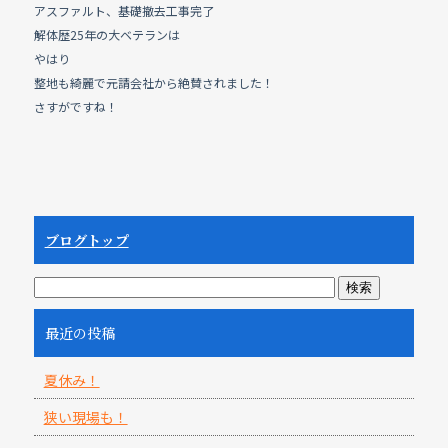
アスファルト、基礎撤去工事完了
c
e
解体歴25年の大ベテランは
e
やはり
b
整地も綺麗で元請会社から絶賛されました！
さすがですね！
o
o
k
ブログトップ
最近の投稿
夏休み！
狭い現場も！