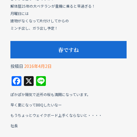
解体歴25年の大ベテランが重機に乗ると早過ぎる！
月曜日には
建物がなくなって片付けしてからの
ミンチ出し、ガラ出し予定！
春ですね
投稿日
2016年4月2日
F
X
Li
a
n
ぽかぽか陽気で近所の桜も満開になっています。
c
e
早く夏になってBBQしたいなー
e
もうちょっとウェイクボード上手くならないと・・・・
b
社長
o