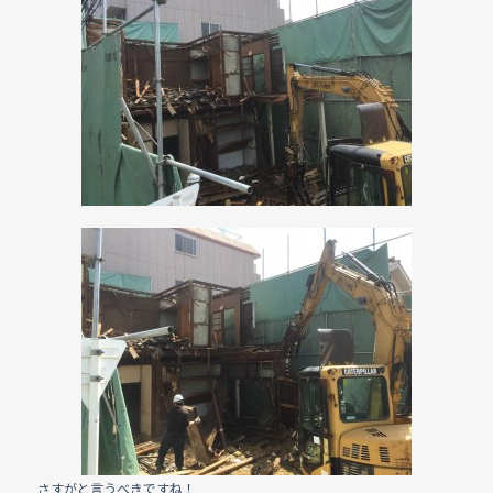
e
b
o
o
k
さすがと言うべきですね！