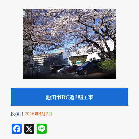
o
k
池田市RC造2期工事
投稿日
2016年4月2日
F
X
Li
a
n