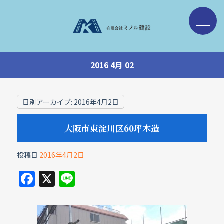
2016 4月 02
日別アーカイブ:
2016年4月2日
大阪市東淀川区60坪木造
投稿日
2016年4月2日
F
X
Li
a
n
c
e