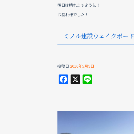
明日は晴れますように！
お疲れ様でした！
ミノル建設ウェイクボー
投稿日
2016年5月9日
F
X
Li
a
n
c
e
e
b
o