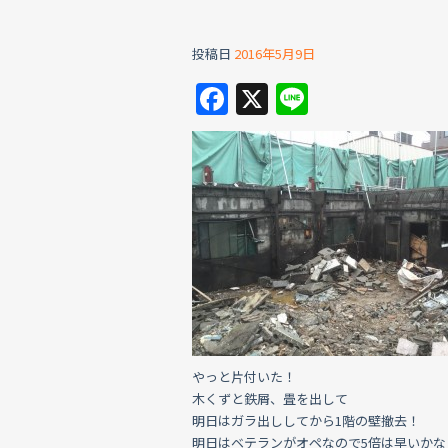
投稿日
2016年5月9日
F
X
Li
a
n
c
e
e
b
o
o
k
やっと片付いた！
木くずと鉄屑、畳を出して
明日はガラ出ししてから1階の壁撤去！
明日はベテランがオペなので5倍は早いかな