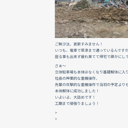
ご無沙汰、更新すみません！
いつも、電車で草津まで通っているんです
座る事も出来ず疲れ果てて帰宅で疎かにし
さぁ〜
立体駐車場も本体はなくなり基礎解体に入
社長の神業的な重機操作、
先輩の攻撃的な重機操作で当初の予定より
本体解体に成功しました！
いよいよ、大詰めです！
工期まで頑張りましょう！
>
>