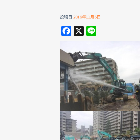
投稿日
2016年11月6日
F
X
Li
a
n
c
e
e
b
o
o
k