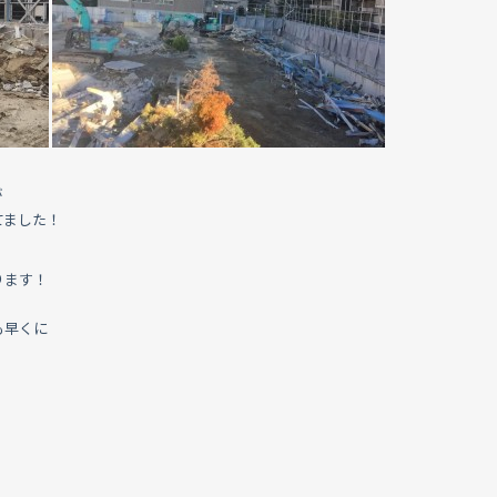
が
てました！
ります！
も早くに