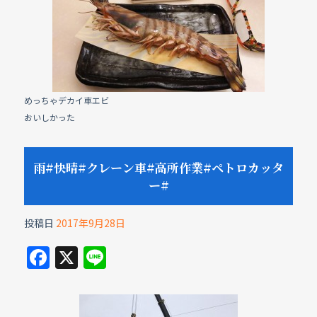
e
b
o
o
k
めっちゃデカイ車エビ
おいしかった
雨#快晴#クレーン車#高所作業#ペトロカッタ
ー#
投稿日
2017年9月28日
F
X
Li
a
n
c
e