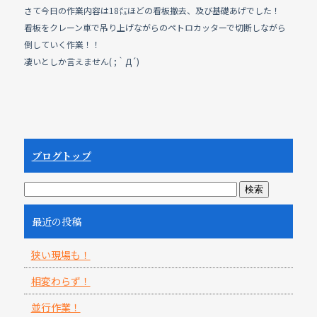
さて今日の作業内容は18㍍ほどの看板撤去、及び基礎あげでした！
看板をクレーン車で吊り上げながらのペトロカッターで切断しながら
倒していく作業！！
凄いとしか言えません( ;｀Д´)
ブログトップ
最近の投稿
狭い現場も！
相変わらず！
並行作業！