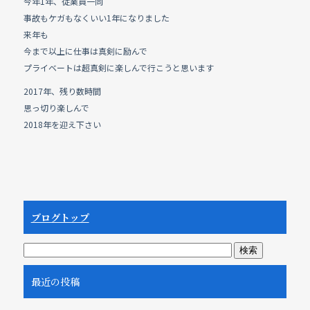
e
今年1年、従業員一同
b
事故もケガもなくいい1年になりました
来年も
o
今まで以上に仕事は真剣に励んで
o
プライベートは超真剣に楽しんで行こうと思います
k
2017年、残り数時間
思っ切り楽しんで
2018年を迎え下さい
ブログトップ
最近の投稿