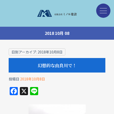
2018 10月 08
日別アーカイブ:
2018年10月8日
幻想的な由良川で！
投稿日
2018年10月8日
F
X
Li
a
n
c
e