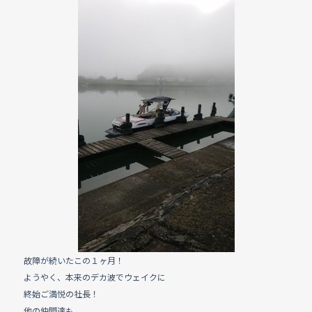
e
b
o
o
k
故障が続いたこの１ヶ月！
ようやく、本来のデカ波でウェイクに
終始ご満悦の社長！
他の仲間達も