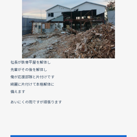
e
b
o
o
k
社長が鉄骨平屋を解体し
先輩がその後を解体し
俺が応援部隊と片付けです
綺麗に片付けて本格解体に
備えます
あいにくの雨ですが頑張ります