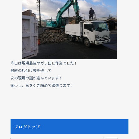
e
b
o
o
k
昨日は現場最後のガラ出し作業でした！
最終の片付け等を残して
次の現場の話が進んでいます！
後少し、気を引き締めて頑張ります！
ブログトップ