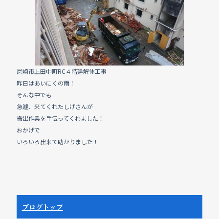
e
b
o
o
k
尼崎市上田中町RC４階建解体工事
昨日はあいにくの雨！
そんな中でも
急遽、来てくれたしげさんが
搬出作業を手伝ってくれました！
おかげで
いろいろ出来て助かりました！
ブログトップ