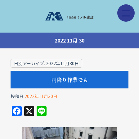
2022 11月 30
日別アーカイブ:
2022年11月30日
雨降り作業でも
投稿日
2022年11月30日
F
X
Li
a
n
c
e