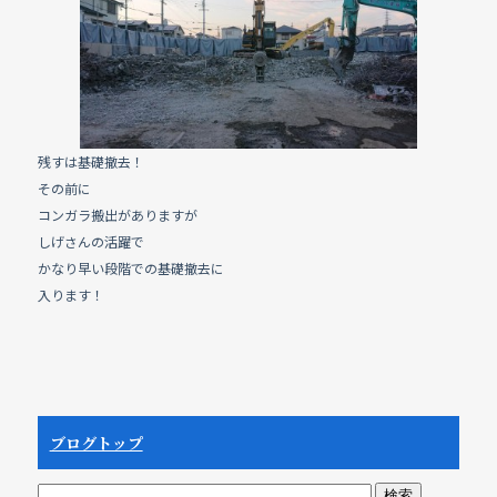
e
b
o
o
k
残すは基礎撤去！
その前に
コンガラ搬出がありますが
しげさんの活躍で
かなり早い段階での基礎撤去に
入ります！
ブログトップ