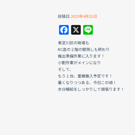
投稿日
2023年4月21日
F
X
Li
a
n
東淀川区の現場も
c
e
RC造の２階の壁倒しも終わり
e
搬出準備作業に入ります！
小割作業がメインになり
b
そして、
o
もう１台、重機搬入予定です！
暑くなりつつある、今日この頃！
o
水分補給をしっかりして頑張ります！
k