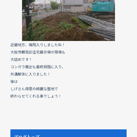
e
b
o
o
k
近畿地方、梅雨入りしましたね！
大阪市鶴見区住宅展示場の現場も
大詰めです！
コンガラ搬出も最終段階に入り、
外溝解体に入りました！
後は
しげさん得意の綺麗な整地で
終わらせてくれる事でしょう！
ブログトップ