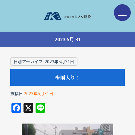
2023 5月 31
日別アーカイブ:
2023年5月31日
梅雨入り！
投稿日
2023年5月31日
F
X
Li
a
n
c
e