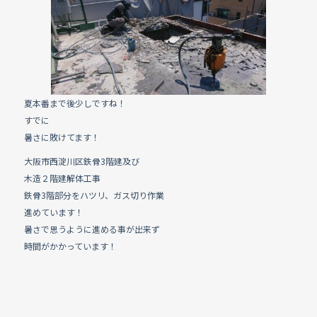
e
b
o
o
k
夏本番まで後少しですね！
すでに
暑さに敗けてます！
大阪市西淀川区鉄骨3階建及び
木造２階建解体工事
鉄骨3階部分をハツリ、ガス切り作業
進めています！
暑さで思うように進める事が出来ず
時間がかかっています！