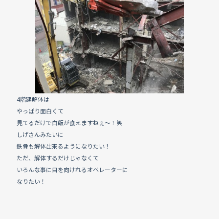
e
b
o
o
k
4階建解体は
やっぱり面白くて
見てるだけで白飯が食えますねぇ〜！笑
しげさんみたいに
鉄骨も解体出来るようになりたい！
ただ、解体するだけじゃなくて
いろんな事に目を向けれるオペレーターに
なりたい！