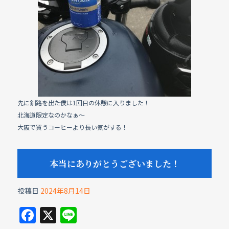
先に釧路を出た僕は1回目の休憩に入りました！
北海道限定なのかなぁ〜
大阪で買うコーヒーより長い気がする！
本当にありがとうございました！
投稿日
2024年8月14日
F
X
Li