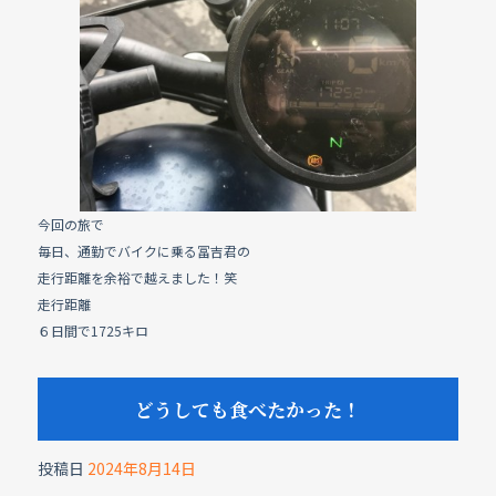
e
b
o
o
k
今回の旅で
毎日、通勤でバイクに乗る冨吉君の
走行距離を余裕で越えました！笑
走行距離
６日間で1725キロ
どうしても食べたかった！
投稿日
2024年8月14日