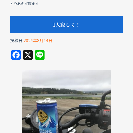
とりあえず寝ます
1人寂しく！
投稿日
2024年8月14日
F
X
Li
a
n
c
e
e
b
o
o
k