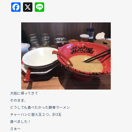
F
X
Li
a
n
c
e
e
b
o
o
k
大阪に帰ってきて
そのまま、
どうしても食べたかった豚骨ラーメン
チャーハンと替え玉２つ、計3玉
食べました！
さぁ〜