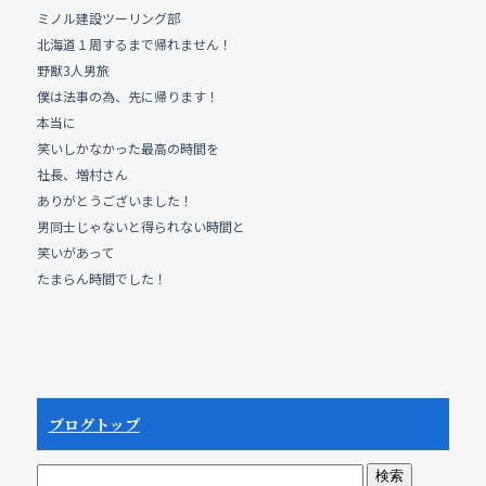
a
n
ミノル建設ツーリング部
c
e
北海道１周するまで帰れません！
e
野獣3人男旅
b
僕は法事の為、先に帰ります！
本当に
o
笑いしかなかった最高の時間を
o
社長、増村さん
k
ありがとうございました！
男同士じゃないと得られない時間と
笑いがあって
たまらん時間でした！
ブログトップ