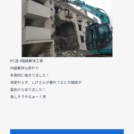
e
b
o
o
k
RC造.4階建解体工事
内装解体も終わり
本格的に始まりました！
相変わらず、しげさんが暴れてるとの報告が
冨吉からありました！
楽しそうやなぁ〜！笑