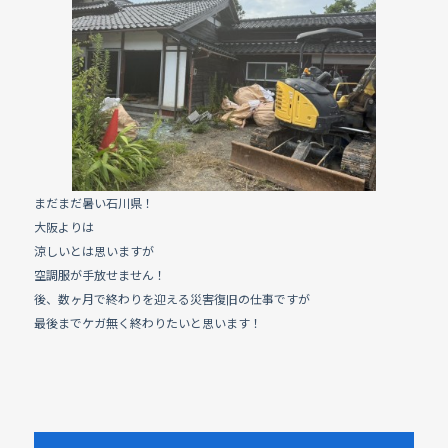
e
b
o
o
k
まだまだ暑い石川県！
大阪よりは
涼しいとは思いますが
空調服が手放せません！
後、数ヶ月で終わりを迎える災害復旧の仕事ですが
最後までケガ無く終わりたいと思います！