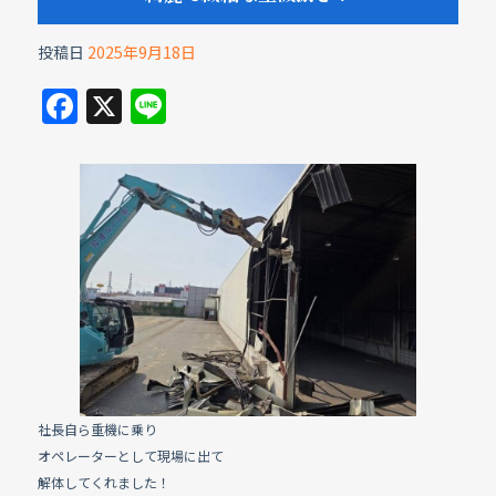
投稿日
2025年9月18日
F
X
Li
a
n
c
e
e
b
o
o
k
社長自ら重機に乗り
オペレーターとして現場に出て
解体してくれました！