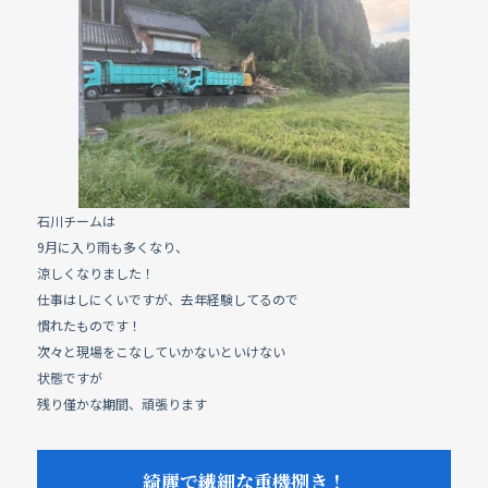
e
b
o
o
k
石川チームは
9月に入り雨も多くなり、
涼しくなりました！
仕事はしにくいですが、去年経験してるので
慣れたものです！
次々と現場をこなしていかないといけない
状態ですが
残り僅かな期間、頑張ります
綺麗で繊細な重機捌き！