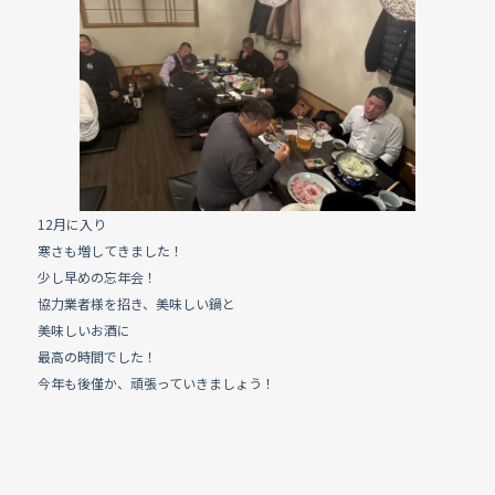
e
b
o
o
k
12月に入り
寒さも増してきました！
少し早めの忘年会！
協力業者様を招き、美味しい鍋と
美味しいお酒に
最高の時間でした！
今年も後僅か、頑張っていきましょう！