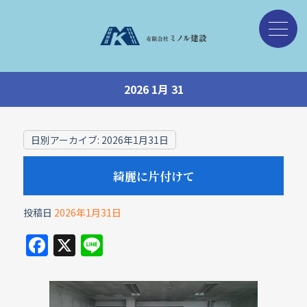
2026 1月 31
日別アーカイブ:
2026年1月31日
綺麗に片付けて
投稿日
2026年1月31日
F
X
Li
a
n
c
e