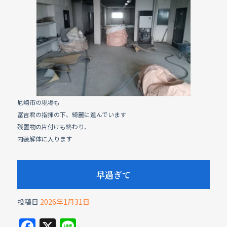
e
b
o
o
k
尼崎市の現場も
冨吉君の指揮の下、綺麗に進んでいます
残置物の片付けも終わり、
内装解体に入ります
早過ぎて
投稿日
2026年1月31日
F
X
Li