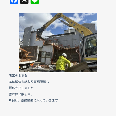
a
n
c
e
e
b
o
o
k
灘区の現場も
本体解体も終わり事務所棟も
解体完了しました
雪が舞い散る中、
片付け、基礎撤去に入っていきます