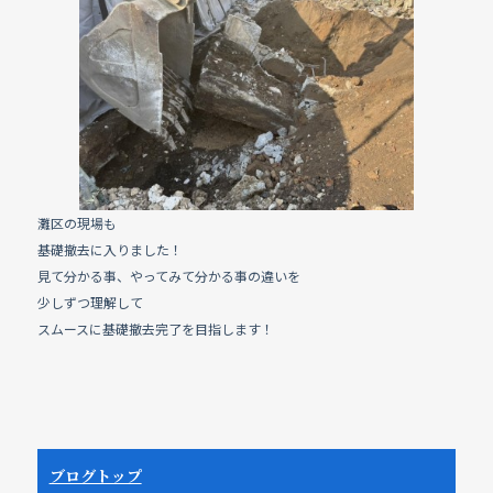
e
b
o
o
k
灘区の現場も
基礎撤去に入りました！
見て分かる事、やってみて分かる事の違いを
少しずつ理解して
スムースに基礎撤去完了を目指します！
ブログトップ