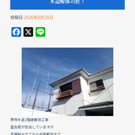
木造解体の匠！
投稿日
2026年6月20日
F
X
Li
a
n
c
e
e
b
o
o
k
堺市木造2階建解体工事
冨吉君が担当していますが
足場組み立てから内装解体まで