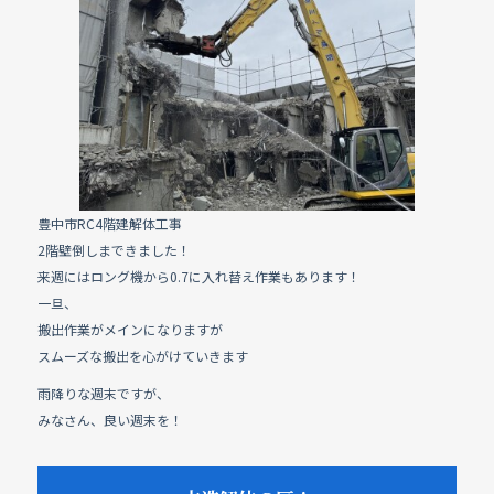
e
b
o
o
k
豊中市RC4階建解体工事
2階壁倒しまできました！
来週にはロング機から0.7に入れ替え作業もあります！
一旦、
搬出作業がメインになりますが
スムーズな搬出を心がけていきます
雨降りな週末ですが、
みなさん、良い週末を！