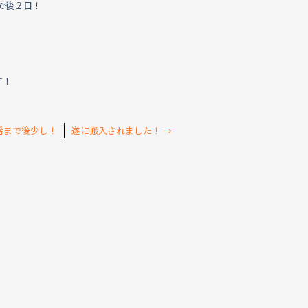
で後２日！
す！
番まで後少し！
遂に搬入されました！
→