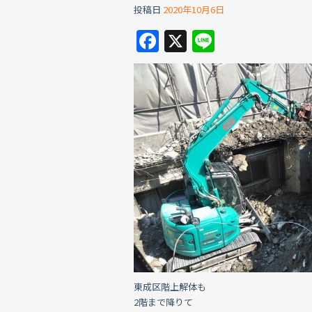
投稿日
2020年10月6日
F
X
Li
a
n
c
e
e
b
o
o
k
東成区階上解体も
2階まで降りて