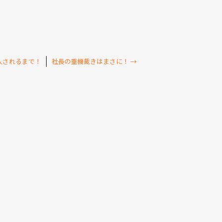
入されるまで！
社長の重機裁きはまさに！
→