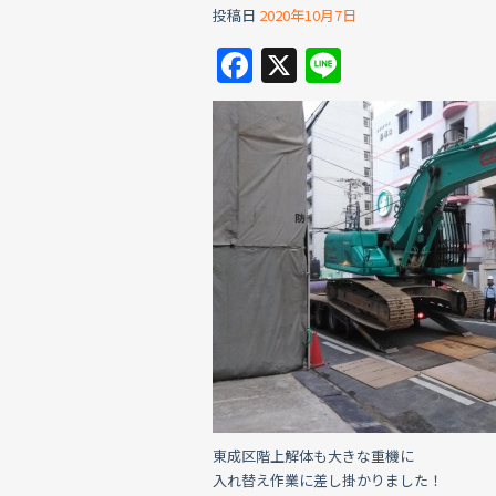
投稿日
2020年10月7日
F
X
Li
a
n
c
e
e
b
o
o
k
東成区階上解体も大きな重機に
入れ替え作業に差し掛かりました！