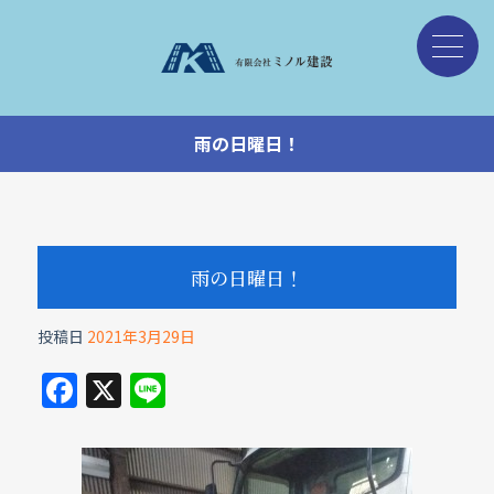
雨の日曜日！
雨の日曜日！
投稿日
2021年3月29日
F
X
Li
a
n
c
e