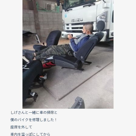
e
b
o
o
k
しげさんと一緒に車の掃除と
僕のバイクを修理しました！
座席を外して
車内を空っぽにしてから