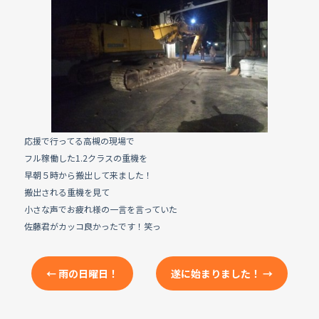
e
b
o
o
k
応援で行ってる高槻の現場で
フル稼働した1.2クラスの重機を
早朝５時から搬出して来ました！
搬出される重機を見て
小さな声でお疲れ様の一言を言っていた
佐藤君がカッコ良かったです！笑っ
←
雨の日曜日！
遂に始まりました！
→