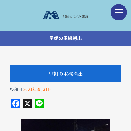
早朝の重機搬出
早朝の重機搬出
投稿日
2021年3月31日
F
X
Li
a
n
c
e