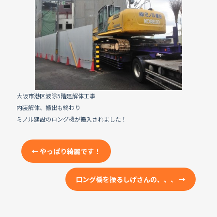
e
b
o
o
k
大阪市港区波除5階建解体工事
内装解体、搬出も終わり
ミノル建設のロング機が搬入されました！
←
やっぱり綺麗です！
ロング機を操るしげさんの、、、
→