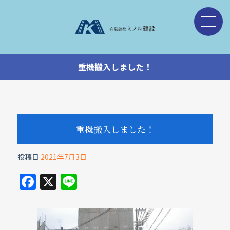
重機搬入しました！
重機搬入しました！
投稿日
2021年7月3日
F
X
Li
a
n
c
e