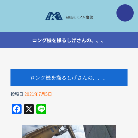
ロング機を操るしげさんの、、、
ロング機を操るしげさんの、、、
投稿日
2021年7月5日
F
X
Li
a
n
c
e