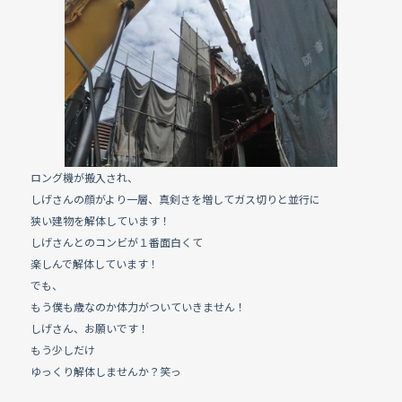
e
b
o
o
k
ロング機が搬入され、
しげさんの顔がより一層、真剣さを増してガス切りと並行に
狭い建物を解体しています！
しげさんとのコンビが１番面白くて
楽しんで解体しています！
でも、
もう僕も歳なのか体力がついていきません！
しげさん、お願いです！
もう少しだけ
ゆっくり解体しませんか？笑っ