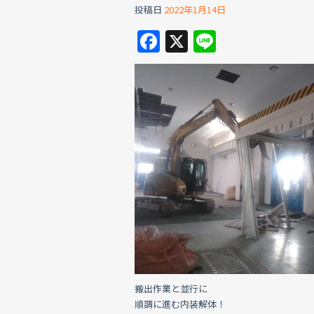
投稿日
2022年1月14日
F
X
Li
a
n
c
e
e
b
o
o
k
搬出作業と並行に
順調に進む内装解体！