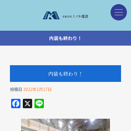
内装も終わり！
内装も終わり！
投稿日
2022年1月17日
F
X
Li
a
n
c
e