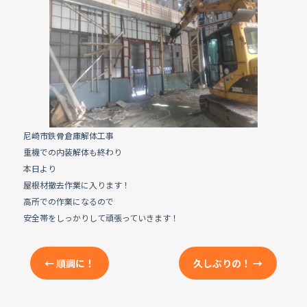
e
b
o
o
k
尼崎市鉄骨倉庫解体工事
重機での内装解体も終わり
本日より
屋根材撤去作業に入ります！
高所での作業になるので
安全帯をしっかりして頑張っていきます！
←
順調に！
久しぶりの！
→