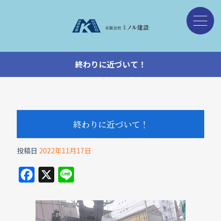
終わりに近づいて！
終わりに近づいて！
投稿日
2022年11月17日
F
X
Li
a
n
c
e