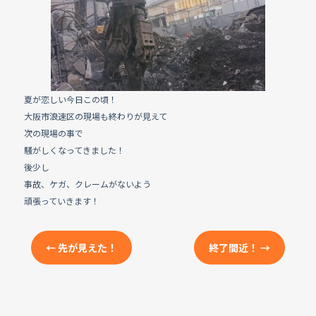
e
b
o
o
k
夏が恋しい今日この頃！
大阪市浪速区の現場も終わりが見えて
次の現場の事で
騒がしくなってきました！
後少し
事故、ケガ、クレームがないよう
頑張っていきます！
←
先が見えた！
終了間近！
→