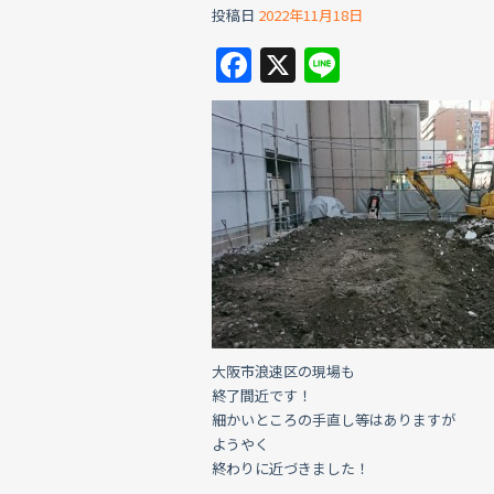
投稿日
2022年11月18日
F
X
Li
a
n
c
e
e
b
o
o
k
大阪市浪速区の現場も
終了間近です！
細かいところの手直し等はありますが
ようやく
終わりに近づきました！