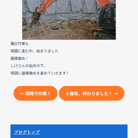
e
b
o
o
k
搬出作業も
順調に進む中、始まりました
基礎撤去！
しげさんの指示の下、
順調に基礎撤去を進めていきます！
←
雨降り作業！
１棟目、終わりました！
→
ブログトップ