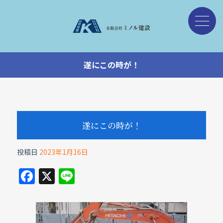
遂にこの時が！
遂にこの時が！
投稿日
2023年1月16日
F
X
Li
a
n
c
e