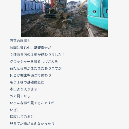
e
b
o
o
k
西宮の現場も
順調に進む中、基礎撤去が
２棟ある内の１棟が終わりました！
クラッシャーを操るしげさんを
待たせる事がまだまだありますが
何とか搬出準備まで終わり
もう１棟の基礎撤去に
本日より入ります！
外で見てたら
いろんな事が見えるんですが
いざ、
操縦してみると
見えてた物が見えなかったり