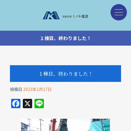
１棟目、終わりました！
１棟目、終わりました！
投稿日
2023年1月17日
F
X
Li
a
n
c
e