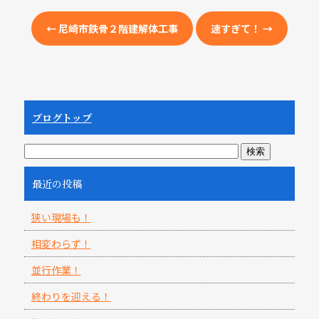
e
b
←
尼崎市鉄骨２階建解体工事
速すぎて！
→
o
o
k
ブログトップ
最近の投稿
狭い現場も！
相変わらず！
並行作業！
終わりを迎える！