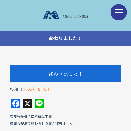
終わりました！
終わりました！
投稿日
2023年3月25日
F
X
Li
a
n
奈良県鉄骨２階建解体工事
c
e
綺麗な整地で終わらせる事が出来ました！