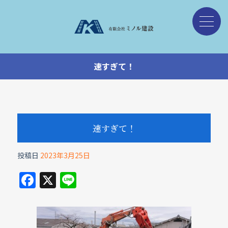
速すぎて！
速すぎて！
投稿日
2023年3月25日
F
X
Li
a
n
c
e