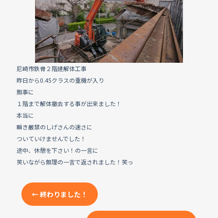
e
b
o
o
k
尼崎市鉄骨２階建解体工事
昨日から0.45クラスの重機が入り
無事に
１階まで解体撤去する事が出来ました！
本当に
瞬き厳禁のしげさんの速さに
ついていけませんでした！
途中、休憩を下さい！の一言に
笑いながら無理の一言で返されました！笑っ
←
終わりました！