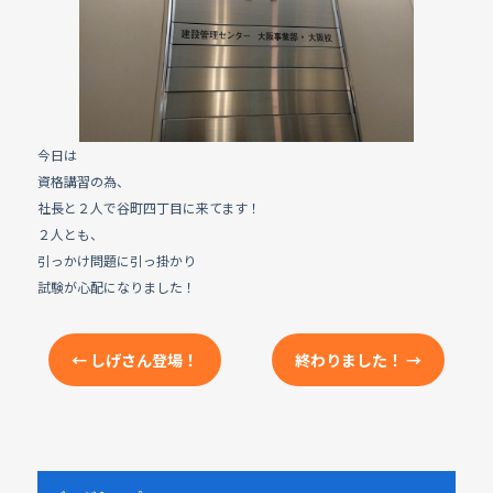
e
b
o
o
k
今日は
資格講習の為、
社長と２人で谷町四丁目に来てます！
２人とも、
引っかけ問題に引っ掛かり
試験が心配になりました！
←
しげさん登場！
終わりました！
→