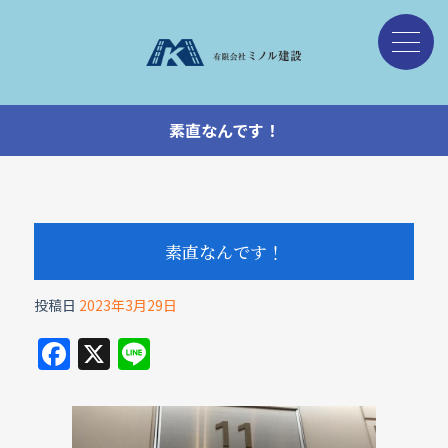
素直なんです！
素直なんです！
投稿日
2023年3月29日
F
X
Li
a
n
c
e