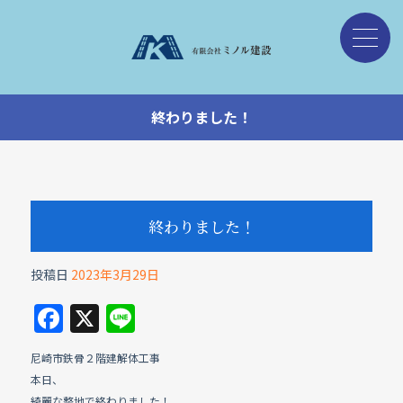
終わりました！
終わりました！
投稿日
2023年3月29日
F
X
Li
a
n
尼崎市鉄骨２階建解体工事
c
e
本日、
綺麗な整地で終わりました！