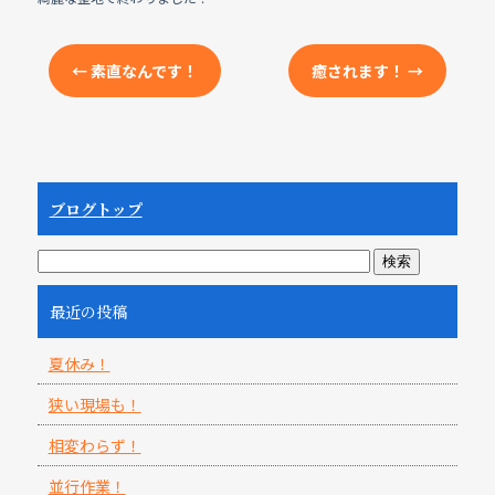
e
b
o
←
素直なんです！
癒されます！
→
o
k
ブログトップ
最近の投稿
夏休み！
狭い現場も！
相変わらず！
並行作業！